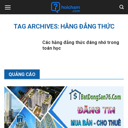
Skip
to
content
TAG ARCHIVES:
HẰNG ĐẲNG THỨC
Các hằng đẳng thức đáng nhớ trong
toán học
QUẢNG CÁO