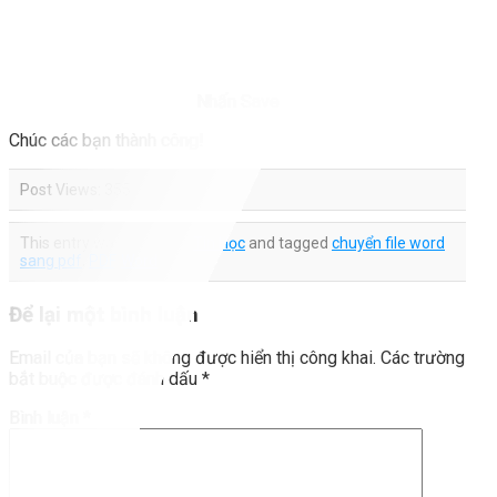
Nhấn Save
Chúc các bạn thành công!
Post Views:
355
This entry was posted in
Tin Học
and tagged
chuyển file word
sang pdf
,
PDF
,
Word
.
Để lại một bình luận
Email của bạn sẽ không được hiển thị công khai.
Các trường
bắt buộc được đánh dấu
*
Bình luận
*