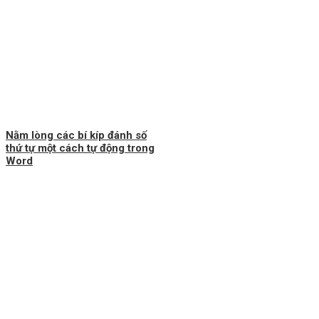
Nằm lòng các bí kíp đánh số
thứ tự một cách tự động trong
Word