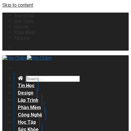
Skip to content
Trang Chủ
Giới Thiệu
Liên Hệ
Phần Mềm
Tài Liệu
Tin Học
Design
Lập Trình
Phần Mềm
Công Nghệ
Học Tập
Sức Khỏe