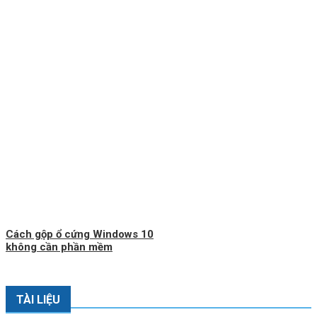
Cách gộp ổ cứng Windows 10
không cần phần mềm
TÀI LIỆU