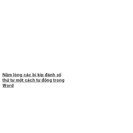
Nằm lòng các bí kíp đánh số
thứ tự một cách tự động trong
Word