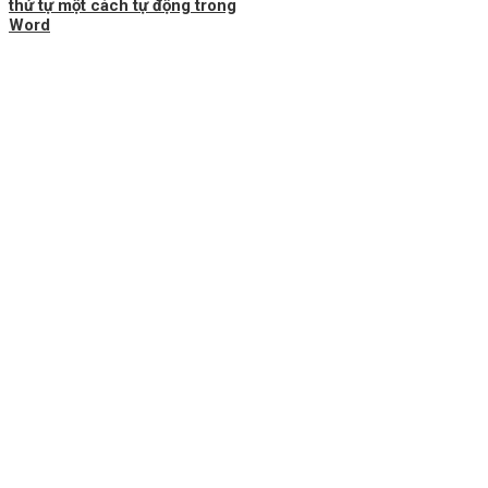
thứ tự một cách tự động trong
Word