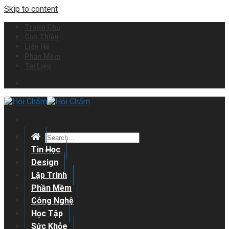
Skip to content
Trang Chủ
Giới Thiệu
Liên Hệ
Phần Mềm
Tài Liệu
Tin Học
Design
Lập Trình
Phần Mềm
Công Nghệ
Học Tập
Sức Khỏe